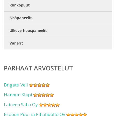
Runkopuut
Sisäpaneelit
Ulkoverhouspaneelit
Vanerit
PARHAAT ARVOSTELUT
Brigatti Veli
Hannun Klapi
Laineen Saha Oy
Espoon Puu- ja Pihahuolto Oy