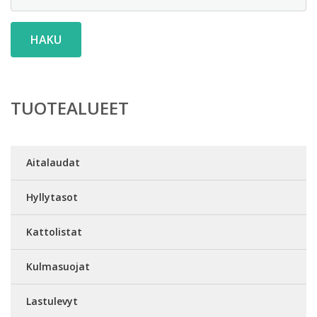
HAKU
TUOTEALUEET
Aitalaudat
Hyllytasot
Kattolistat
Kulmasuojat
Lastulevyt