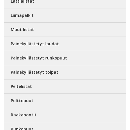
Lattialistat
Liimapalkit
Muut listat
Painekyllästetyt laudat
Painekyllästetyt runkopuut
Painekyllästetyt tolpat
Peitelistat
Polttopuut
Raakapontit
Runkopuut