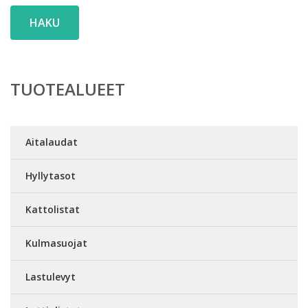
HAKU
TUOTEALUEET
Aitalaudat
Hyllytasot
Kattolistat
Kulmasuojat
Lastulevyt