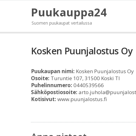
Puukauppa24
Suomen puukaupat vertailussa
Kosken Puunjalostus Oy
Puukaupan nimi:
Kosken Puunjalostus Oy
Osoite:
Turuntie 107, 31500 Koski Tl
Puhelinnumero:
0440539566
Sähköpostiosoite:
arto.juhola@puunjalost
Kotisivut:
www.puunjalostus.fi