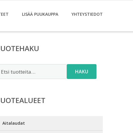
TEET
LISÄÄ PUUKAUPPA
YHTEYSTIEDOT
TUOTEHAKU
tsi:
HAKU
TUOTEALUEET
Aitalaudat