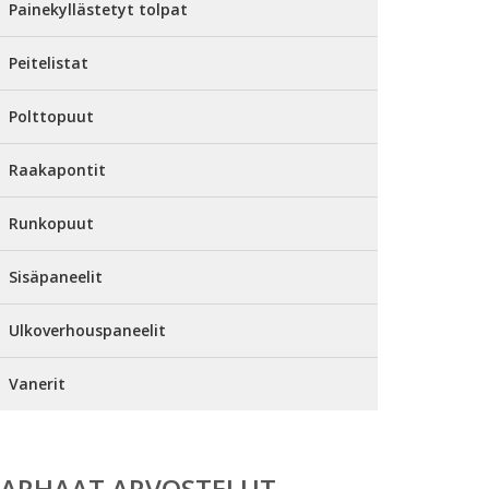
Painekyllästetyt tolpat
Peitelistat
Polttopuut
Raakapontit
Runkopuut
Sisäpaneelit
Ulkoverhouspaneelit
Vanerit
PARHAAT ARVOSTELUT