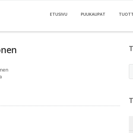
ETUSIVU
PUUKAUPAT
TUOT
onen
E
onen
a