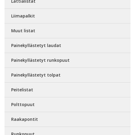
Lattialistat
Liimapalkit
Muut listat
Painekyllästetyt laudat
Painekyllästetyt runkopuut
Painekyllästetyt tolpat
Peitelistat
Polttopuut
Raakapontit
Runkopuut