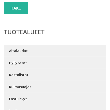
HAKU
TUOTEALUEET
Aitalaudat
Hyllytasot
Kattolistat
Kulmasuojat
Lastulevyt