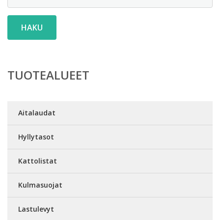
HAKU
TUOTEALUEET
Aitalaudat
Hyllytasot
Kattolistat
Kulmasuojat
Lastulevyt