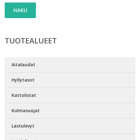
HAKU
TUOTEALUEET
Aitalaudat
Hyllytasot
Kattolistat
Kulmasuojat
Lastulevyt