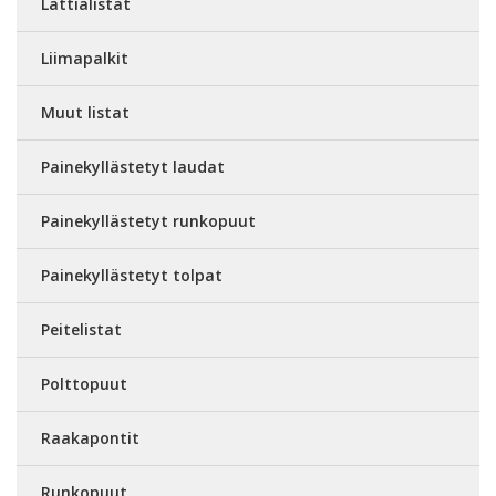
Lattialistat
Liimapalkit
Muut listat
Painekyllästetyt laudat
Painekyllästetyt runkopuut
Painekyllästetyt tolpat
Peitelistat
Polttopuut
Raakapontit
Runkopuut