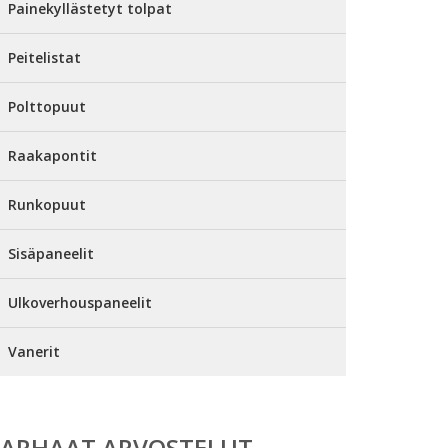
Painekyllästetyt tolpat
Peitelistat
Polttopuut
Raakapontit
Runkopuut
Sisäpaneelit
Ulkoverhouspaneelit
Vanerit
PARHAAT ARVOSTELUT