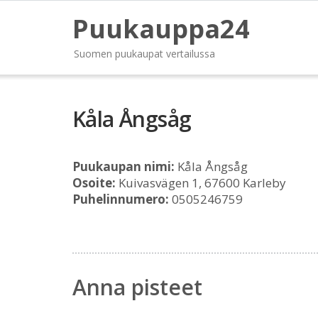
Puukauppa24
Suomen puukaupat vertailussa
Kåla Ångsåg
Puukaupan nimi:
Kåla Ångsåg
Osoite:
Kuivasvägen 1, 67600 Karleby
Puhelinnumero:
0505246759
Anna pisteet