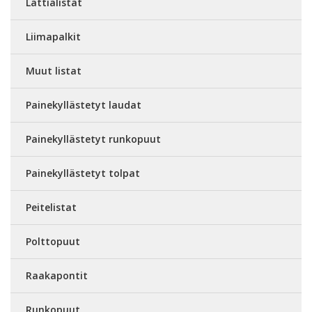
Lattialistat
Liimapalkit
Muut listat
Painekyllästetyt laudat
Painekyllästetyt runkopuut
Painekyllästetyt tolpat
Peitelistat
Polttopuut
Raakapontit
Runkopuut