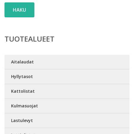
HAKU
TUOTEALUEET
Aitalaudat
Hyllytasot
Kattolistat
Kulmasuojat
Lastulevyt