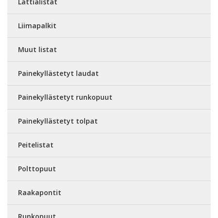
Lattialistat
Liimapalkit
Muut listat
Painekyllästetyt laudat
Painekyllästetyt runkopuut
Painekyllästetyt tolpat
Peitelistat
Polttopuut
Raakapontit
Runkopuut