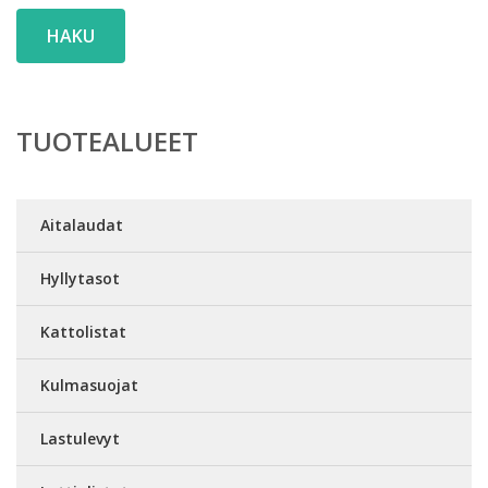
HAKU
TUOTEALUEET
Aitalaudat
Hyllytasot
Kattolistat
Kulmasuojat
Lastulevyt