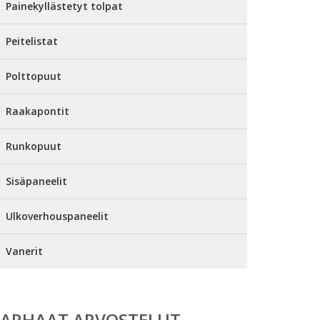
Painekyllästetyt tolpat
Peitelistat
Polttopuut
Raakapontit
Runkopuut
Sisäpaneelit
Ulkoverhouspaneelit
Vanerit
PARHAAT ARVOSTELUT