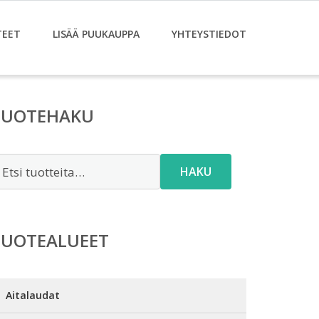
TEET
LISÄÄ PUUKAUPPA
YHTEYSTIEDOT
TUOTEHAKU
tsi:
HAKU
TUOTEALUEET
Aitalaudat