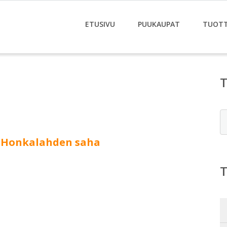
ETUSIVU
PUUKAUPAT
TUOT
E
d Honkalahden saha