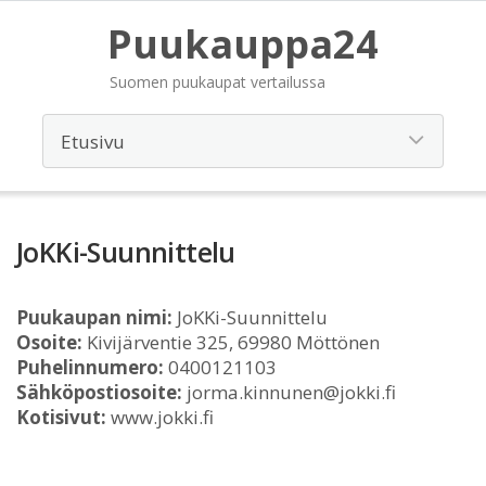
Puukauppa24
Suomen puukaupat vertailussa
JoKKi-Suunnittelu
Puukaupan nimi:
JoKKi-Suunnittelu
Osoite:
Kivijärventie 325, 69980 Möttönen
Puhelinnumero:
0400121103
Sähköpostiosoite:
jorma.kinnunen@jokki.fi
Kotisivut:
www.jokki.fi