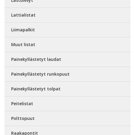
Lastulevyt
Lattialistat
Liimapalkit
Muut listat
Painekyllästetyt laudat
Painekyllästetyt runkopuut
Painekyllästetyt tolpat
Peitelistat
Polttopuut
Raakapontit