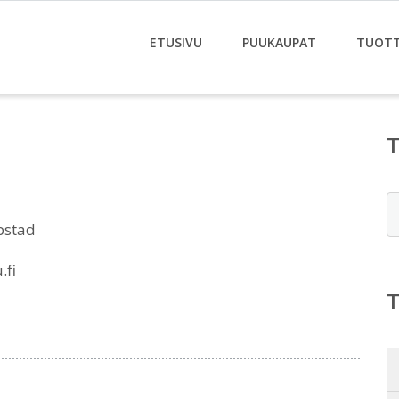
ETUSIVU
PUUKAUPAT
TUOT
E
bstad
.fi