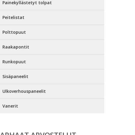
Painekyllästetyt tolpat
Peitelistat
Polttopuut
Raakapontit
Runkopuut
Sisäpaneelit
Ulkoverhouspaneelit
Vanerit
PARHAAT ARVOSTELUT