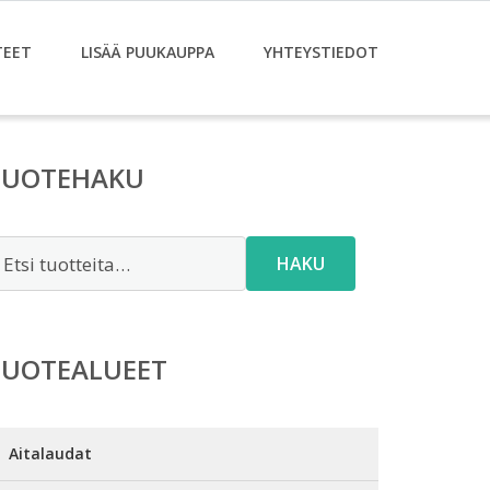
TEET
LISÄÄ PUUKAUPPA
YHTEYSTIEDOT
TUOTEHAKU
tsi:
HAKU
TUOTEALUEET
Aitalaudat