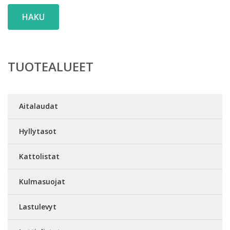
HAKU
TUOTEALUEET
Aitalaudat
Hyllytasot
Kattolistat
Kulmasuojat
Lastulevyt