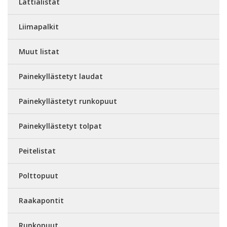
Lattialistat
Liimapalkit
Muut listat
Painekyllästetyt laudat
Painekyllästetyt runkopuut
Painekyllästetyt tolpat
Peitelistat
Polttopuut
Raakapontit
Runkopuut