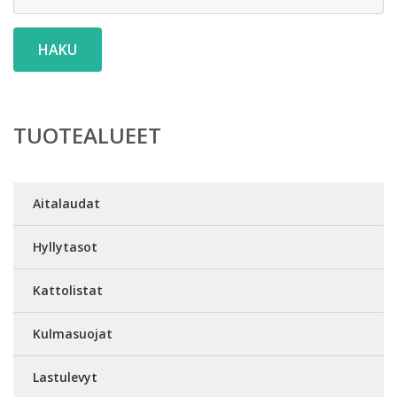
HAKU
TUOTEALUEET
Aitalaudat
Hyllytasot
Kattolistat
Kulmasuojat
Lastulevyt