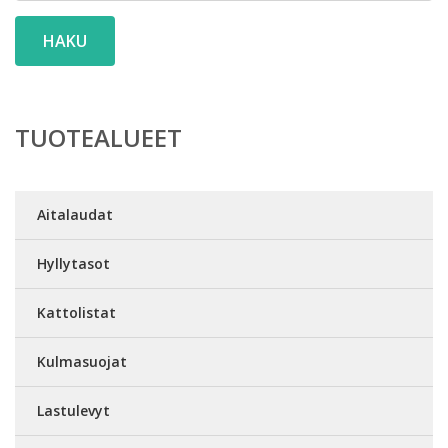
HAKU
TUOTEALUEET
Aitalaudat
Hyllytasot
Kattolistat
Kulmasuojat
Lastulevyt