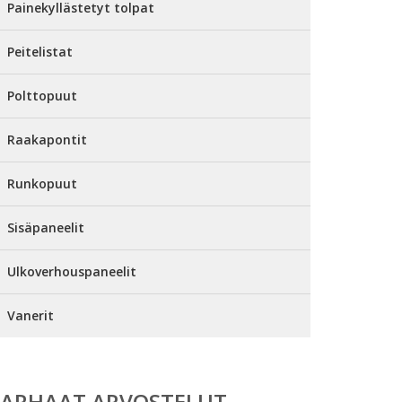
Painekyllästetyt tolpat
Peitelistat
Polttopuut
Raakapontit
Runkopuut
Sisäpaneelit
Ulkoverhouspaneelit
Vanerit
PARHAAT ARVOSTELUT