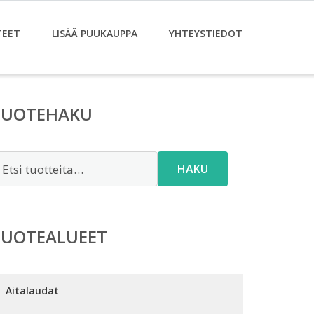
TEET
LISÄÄ PUUKAUPPA
YHTEYSTIEDOT
TUOTEHAKU
tsi:
HAKU
TUOTEALUEET
Aitalaudat