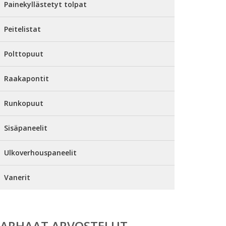
Painekyllästetyt tolpat
Peitelistat
Polttopuut
Raakapontit
Runkopuut
Sisäpaneelit
Ulkoverhouspaneelit
Vanerit
PARHAAT ARVOSTELUT