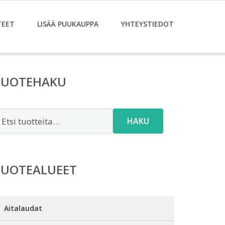
TEET
LISÄÄ PUUKAUPPA
YHTEYSTIEDOT
TUOTEHAKU
tsi:
HAKU
TUOTEALUEET
Aitalaudat