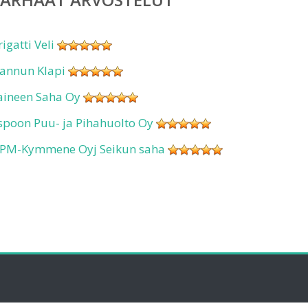
rigatti Veli
annun Klapi
aineen Saha Oy
spoon Puu- ja Pihahuolto Oy
PM-Kymmene Oyj Seikun saha