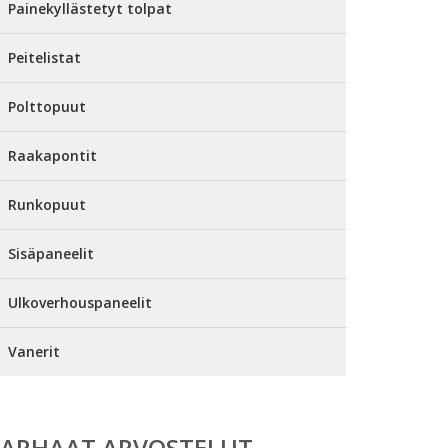
Painekyllästetyt tolpat
Peitelistat
Polttopuut
Raakapontit
Runkopuut
Sisäpaneelit
Ulkoverhouspaneelit
Vanerit
PARHAAT ARVOSTELUT