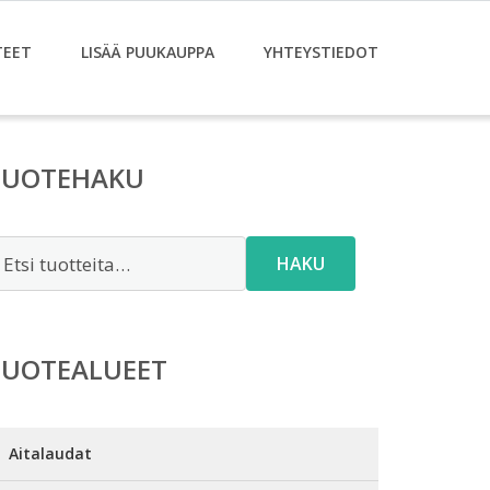
TEET
LISÄÄ PUUKAUPPA
YHTEYSTIEDOT
TUOTEHAKU
tsi:
HAKU
TUOTEALUEET
Aitalaudat