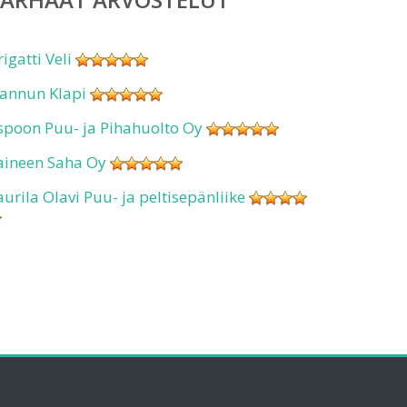
rigatti Veli
annun Klapi
spoon Puu- ja Pihahuolto Oy
aineen Saha Oy
aurila Olavi Puu- ja peltisepänliike