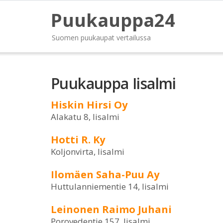
Puukauppa24
Suomen puukaupat vertailussa
Puukauppa Iisalmi
Hiskin Hirsi Oy
Alakatu 8, Iisalmi
Hotti R. Ky
Koljonvirta, Iisalmi
Ilomäen Saha-Puu Ay
Huttulanniementie 14, Iisalmi
Leinonen Raimo Juhani
Porovedentie 157, Iisalmi