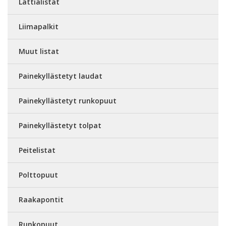
Lattialistat
Liimapalkit
Muut listat
Painekyllästetyt laudat
Painekyllästetyt runkopuut
Painekyllästetyt tolpat
Peitelistat
Polttopuut
Raakapontit
Runkopuut