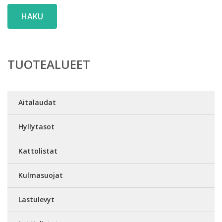
HAKU
TUOTEALUEET
Aitalaudat
Hyllytasot
Kattolistat
Kulmasuojat
Lastulevyt