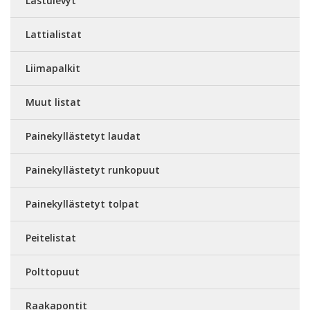
Lastulevyt
Lattialistat
Liimapalkit
Muut listat
Painekyllästetyt laudat
Painekyllästetyt runkopuut
Painekyllästetyt tolpat
Peitelistat
Polttopuut
Raakapontit