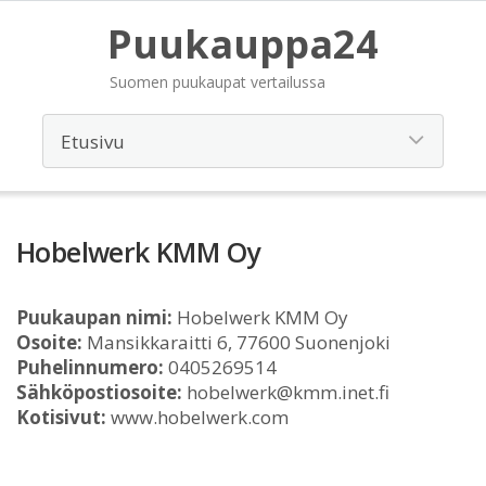
Puukauppa24
Suomen puukaupat vertailussa
Hobelwerk KMM Oy
Puukaupan nimi:
Hobelwerk KMM Oy
Osoite:
Mansikkaraitti 6, 77600 Suonenjoki
Puhelinnumero:
0405269514
Sähköpostiosoite:
hobelwerk@kmm.inet.fi
Kotisivut:
www.hobelwerk.com