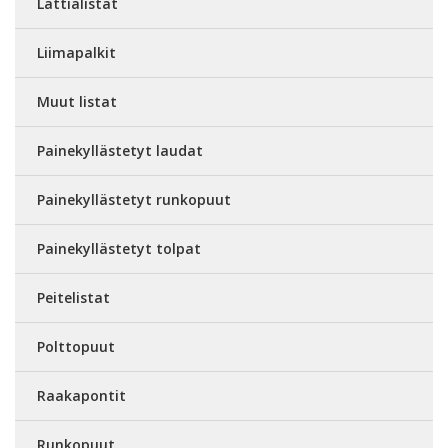
Lattialistat
Liimapalkit
Muut listat
Painekyllästetyt laudat
Painekyllästetyt runkopuut
Painekyllästetyt tolpat
Peitelistat
Polttopuut
Raakapontit
Runkopuut