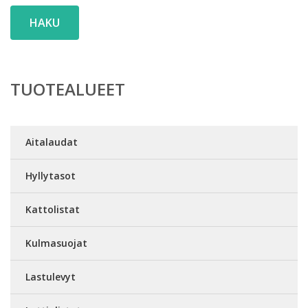
HAKU
TUOTEALUEET
Aitalaudat
Hyllytasot
Kattolistat
Kulmasuojat
Lastulevyt