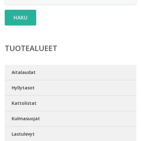
HAKU
TUOTEALUEET
Aitalaudat
Hyllytasot
Kattolistat
Kulmasuojat
Lastulevyt