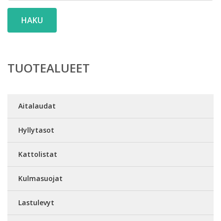
HAKU
TUOTEALUEET
Aitalaudat
Hyllytasot
Kattolistat
Kulmasuojat
Lastulevyt