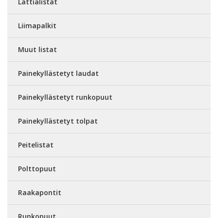
Lattialistat
Liimapalkit
Muut listat
Painekyllästetyt laudat
Painekyllästetyt runkopuut
Painekyllästetyt tolpat
Peitelistat
Polttopuut
Raakapontit
Runkopuut