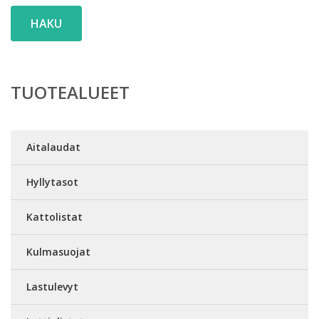
HAKU
TUOTEALUEET
Aitalaudat
Hyllytasot
Kattolistat
Kulmasuojat
Lastulevyt