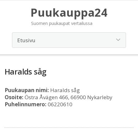
Puukauppa24
Suomen puukaupat vertailussa
Haralds såg
Puukaupan nimi:
Haralds såg
Osoite:
Östra Åvägen 466, 66900 Nykarleby
Puhelinnumero:
06220610