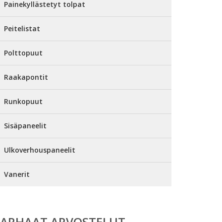
Painekyllästetyt tolpat
Peitelistat
Polttopuut
Raakapontit
Runkopuut
Sisäpaneelit
Ulkoverhouspaneelit
Vanerit
PARHAAT ARVOSTELUT