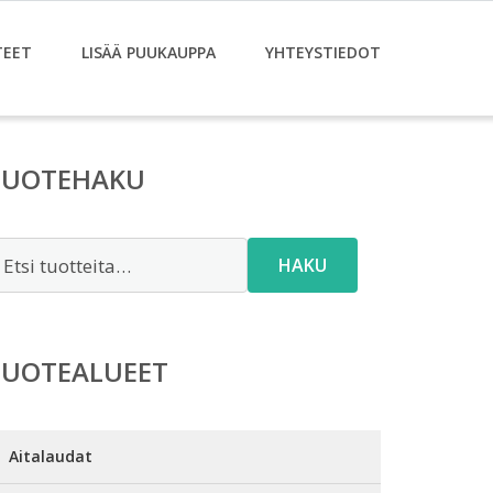
TEET
LISÄÄ PUUKAUPPA
YHTEYSTIEDOT
TUOTEHAKU
tsi:
HAKU
TUOTEALUEET
Aitalaudat