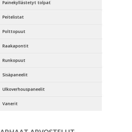
Painekyllästetyt tolpat
Peitelistat
Polttopuut
Raakapontit
Runkopuut
Sisäpaneelit
Ulkoverhouspaneelit
Vanerit
PARHAAT ARVOSTELUT