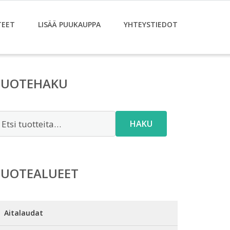
TEET
LISÄÄ PUUKAUPPA
YHTEYSTIEDOT
TUOTEHAKU
tsi:
HAKU
TUOTEALUEET
Aitalaudat