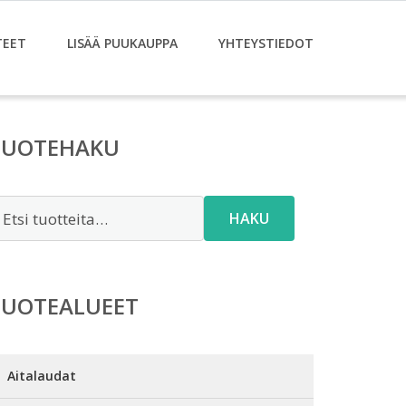
TEET
LISÄÄ PUUKAUPPA
YHTEYSTIEDOT
TUOTEHAKU
tsi:
HAKU
TUOTEALUEET
Aitalaudat