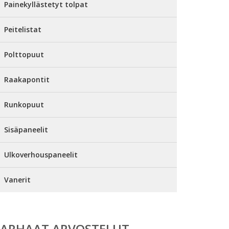
Painekyllästetyt tolpat
Peitelistat
Polttopuut
Raakapontit
Runkopuut
Sisäpaneelit
Ulkoverhouspaneelit
Vanerit
PARHAAT ARVOSTELUT