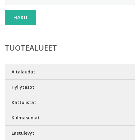
HAKU
TUOTEALUEET
Aitalaudat
Hyllytasot
Kattolistat
Kulmasuojat
Lastulevyt