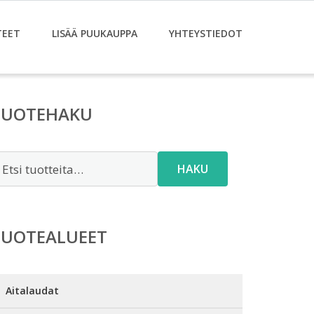
TEET
LISÄÄ PUUKAUPPA
YHTEYSTIEDOT
TUOTEHAKU
tsi:
HAKU
TUOTEALUEET
Aitalaudat