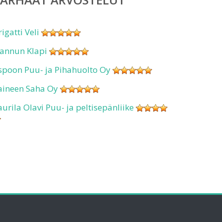
rigatti Veli
annun Klapi
spoon Puu- ja Pihahuolto Oy
aineen Saha Oy
aurila Olavi Puu- ja peltisepänliike