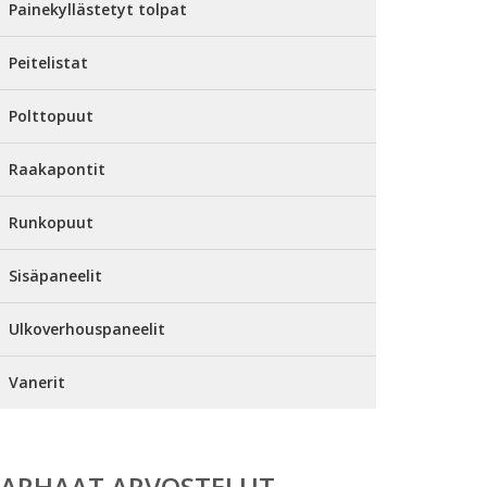
Painekyllästetyt tolpat
Peitelistat
Polttopuut
Raakapontit
Runkopuut
Sisäpaneelit
Ulkoverhouspaneelit
Vanerit
PARHAAT ARVOSTELUT