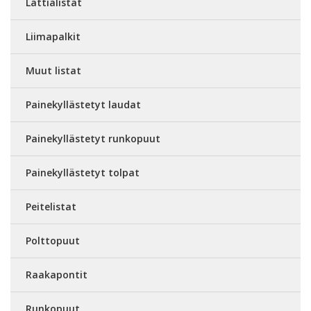
Lattialistat
Liimapalkit
Muut listat
Painekyllästetyt laudat
Painekyllästetyt runkopuut
Painekyllästetyt tolpat
Peitelistat
Polttopuut
Raakapontit
Runkopuut