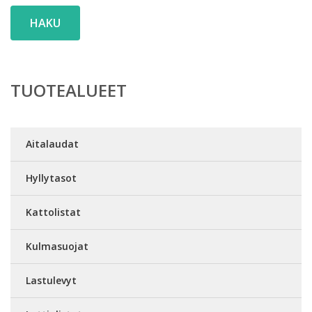
HAKU
TUOTEALUEET
Aitalaudat
Hyllytasot
Kattolistat
Kulmasuojat
Lastulevyt