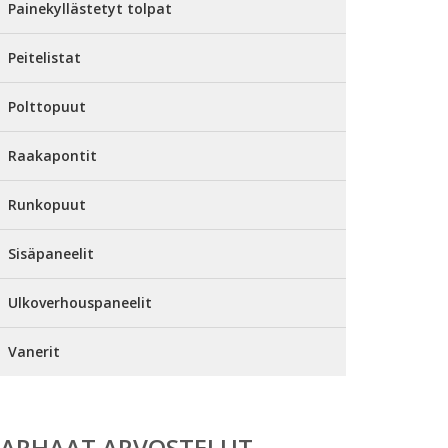
Painekyllästetyt tolpat
Peitelistat
Polttopuut
Raakapontit
Runkopuut
Sisäpaneelit
Ulkoverhouspaneelit
Vanerit
PARHAAT ARVOSTELUT