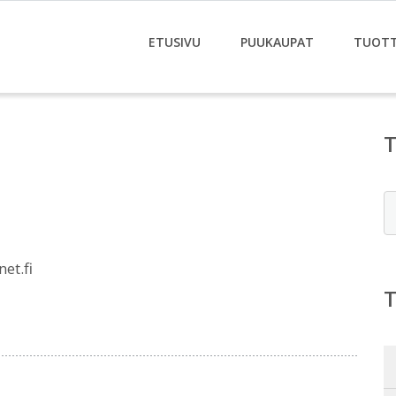
ETUSIVU
PUUKAUPAT
TUOT
E
i
et.fi