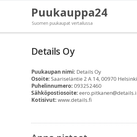
Puukauppa24
Suomen puukaupat vertailussa
Details Oy
Puukaupan nimi:
Details Oy
Osoite:
Saariseläntie 2 A 14, 00970 Helsink
Puhelinnumero:
093252460
Sähköpostiosoite:
eero.pitkanen@details.in
Kotisivut:
www.details.fi