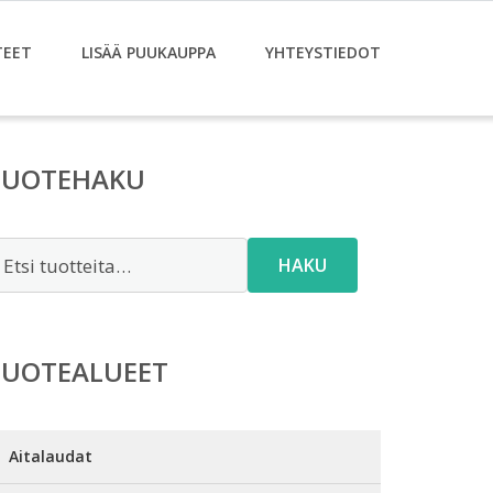
TEET
LISÄÄ PUUKAUPPA
YHTEYSTIEDOT
TUOTEHAKU
tsi:
HAKU
TUOTEALUEET
Aitalaudat