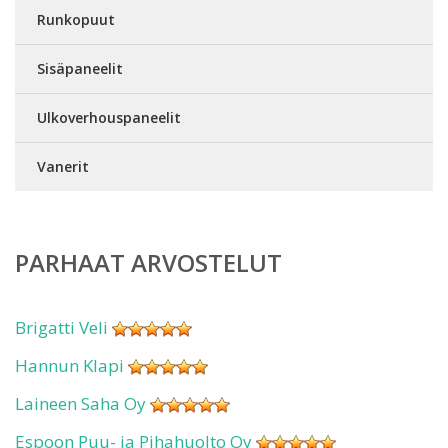
Runkopuut
Sisäpaneelit
Ulkoverhouspaneelit
Vanerit
PARHAAT ARVOSTELUT
Brigatti Veli
Hannun Klapi
Laineen Saha Oy
Espoon Puu- ja Pihahuolto Oy