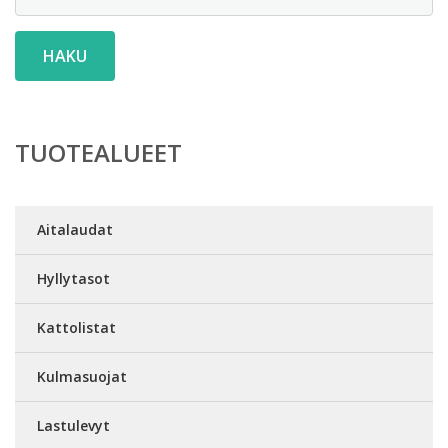
HAKU
TUOTEALUEET
Aitalaudat
Hyllytasot
Kattolistat
Kulmasuojat
Lastulevyt