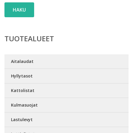
HAKU
TUOTEALUEET
Aitalaudat
Hyllytasot
Kattolistat
Kulmasuojat
Lastulevyt