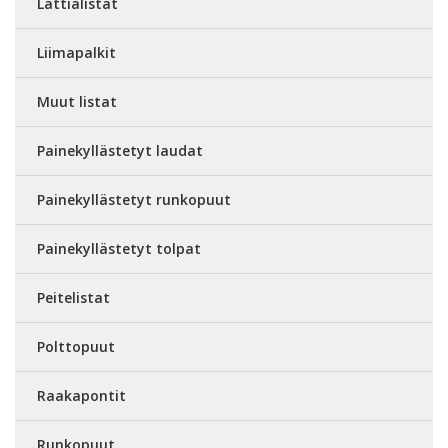
Lattialistat
Liimapalkit
Muut listat
Painekyllästetyt laudat
Painekyllästetyt runkopuut
Painekyllästetyt tolpat
Peitelistat
Polttopuut
Raakapontit
Runkopuut